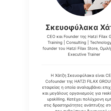
Σκευοφύλακα Χά
CEO και Founder της Hatzi Filax 
Training | Consulting | Technolog
founder του Hatzi Filax Store, Ομιλή
Executive Trainer
H Χάτζη Σκευοφύλακα είναι C
Cofounder της HATZI FILAX GROUP
εταιρείας η οποία αναλαμβάνει επιχ
και μεγάλους οργανισμούς για reskil
upskilling. Κατέχει πολύχρονη εμ
στις δραστηριότητες ανάπτυξης σ
του ανθρώπινου δυναμικού μ