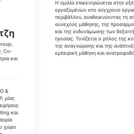
Η ομιλία επικεντρώνεται στην εξέ
εργαζομένων στο σύγχρονο εργα
περιβάλλον, αναδεικνύοντας τη σ
συνεχούς μάθησης, της προσαρμο
τζη
και της ενδυνάμωσης των δεξιοτ
ηγεσίας. Τονίζεται ο ρόλος της κ
Group,
της αναγνώρισης και της ανάπτυ
y, Co-
εμπειρική μάθηση και ανατροφοδ
τρια και
EO &
, μίας
ειρήσεις
ling και
πειρία
το χώρο
ε