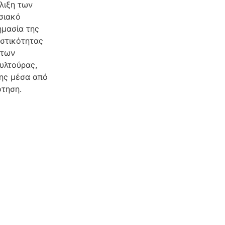
λιξη των
σιακό
ημασία της
στικότητας
ήτων
ουλτούρας,
ξης μέσα από
ότηση.